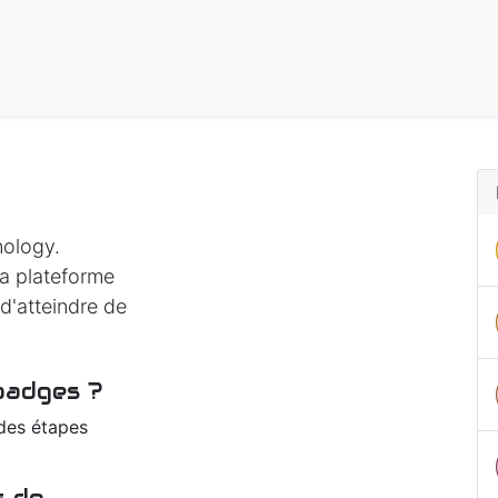
tions
L'agriculture que l'on défend
FAQ
Qui sommes-nous 
nology.
la plateforme
d'atteindre de
badges ?
 des étapes