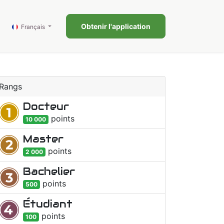
0
?
Blog
Obtenir l'application
Français
Rangs
Docteur
point
s
10 000
Master
point
s
2 000
Bachelier
point
s
500
Étudiant
point
s
100